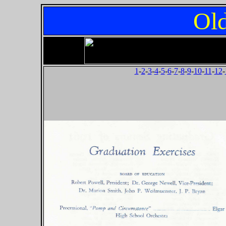
Old
1
-
2
-
3
-
4
-
5
-
6
-
7
-
8
-
9
-
10
-
11
-
12
-