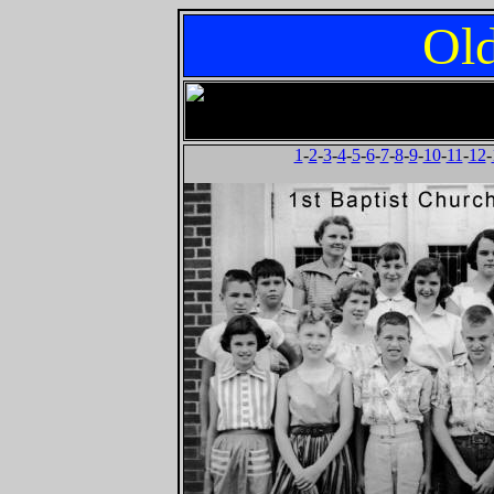
Old
1
-
2
-
3
-
4
-
5
-
6
-
7
-
8
-
9
-
10
-
11
-
12
-