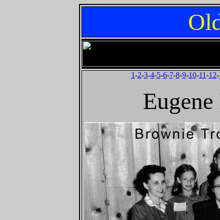
Old
1
-
2
-
3
-
4
-
5
-
6
-
7
-
8
-
9
-
10
-
11
-
12
-
Eugene 