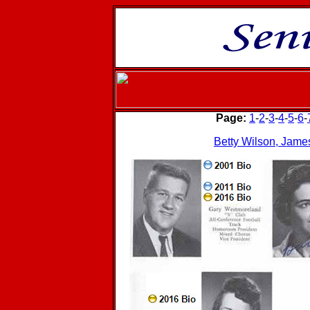
Page:
1
-
2
-
3
-
4
-
5
-
6
-
Betty Wilson, Jame