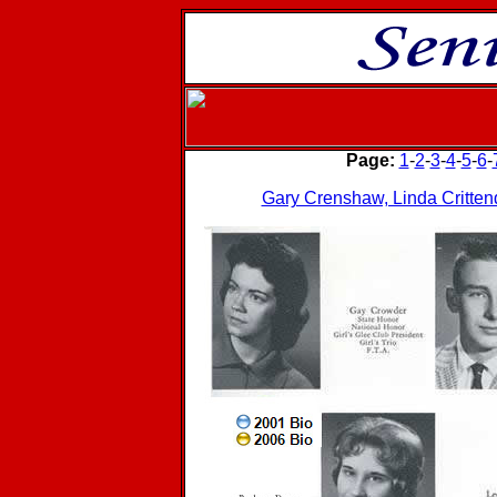
Page:
1
-
2
-
3
-
4
-
5
-
6
-
Gary Crenshaw, Linda Critte