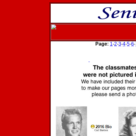
Page:
1
-
2
-
3
-
4
-
5
-
6
-